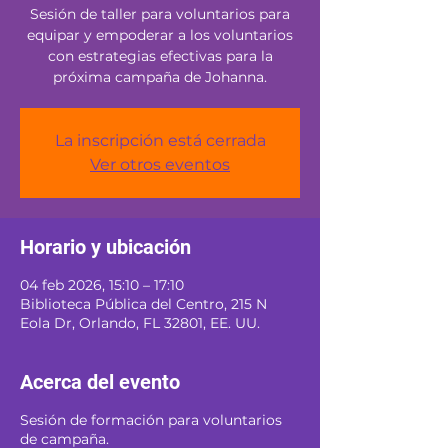
Sesión de taller para voluntarios para
equipar y empoderar a los voluntarios
con estrategias efectivas para la
próxima campaña de Johanna.
La inscripción está cerrada
Ver otros eventos
Horario y ubicación
04 feb 2026, 15:10 – 17:10
Biblioteca Pública del Centro, 215 N
Eola Dr, Orlando, FL 32801, EE. UU.
Acerca del evento
Sesión de formación para voluntarios
de campaña.